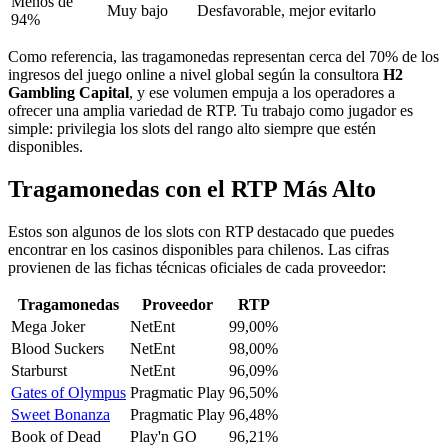
Menos de
Muy bajo
Desfavorable, mejor evitarlo
94%
Como referencia, las tragamonedas representan cerca del 70% de los
ingresos del juego online a nivel global según la consultora
H2
Gambling Capital
, y ese volumen empuja a los operadores a
ofrecer una amplia variedad de RTP. Tu trabajo como jugador es
simple: privilegia los slots del rango alto siempre que estén
disponibles.
Tragamonedas con el RTP Más Alto
Estos son algunos de los slots con RTP destacado que puedes
encontrar en los casinos disponibles para chilenos. Las cifras
provienen de las fichas técnicas oficiales de cada proveedor:
Tragamonedas
Proveedor
RTP
Mega Joker
NetEnt
99,00%
Blood Suckers
NetEnt
98,00%
Starburst
NetEnt
96,09%
Gates of Olympus
Pragmatic Play
96,50%
Sweet Bonanza
Pragmatic Play
96,48%
Book of Dead
Play'n GO
96,21%