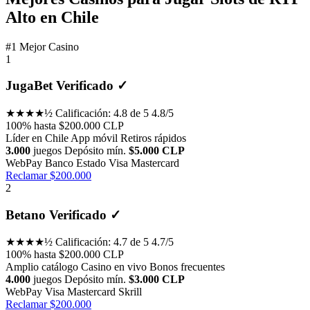
Alto en Chile
#1 Mejor Casino
1
JugaBet
Verificado ✓
★★★★½
Calificación: 4.8 de 5
4.8/5
100% hasta $200.000 CLP
Líder en Chile
App móvil
Retiros rápidos
3.000
juegos
Depósito mín.
$5.000 CLP
WebPay
Banco Estado
Visa
Mastercard
Reclamar $200.000
2
Betano
Verificado ✓
★★★★½
Calificación: 4.7 de 5
4.7/5
100% hasta $200.000 CLP
Amplio catálogo
Casino en vivo
Bonos frecuentes
4.000
juegos
Depósito mín.
$3.000 CLP
WebPay
Visa
Mastercard
Skrill
Reclamar $200.000