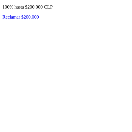
100% hasta $200.000 CLP
Reclamar $200.000