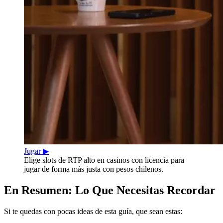
Jugar ▶
Elige slots de RTP alto en casinos con licencia para
jugar de forma más justa con pesos chilenos.
En Resumen: Lo Que Necesitas Recordar
Si te quedas con pocas ideas de esta guía, que sean estas: