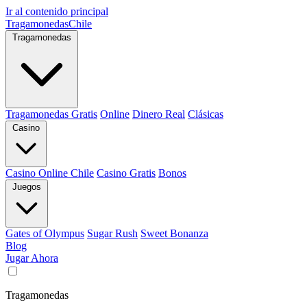
Ir al contenido principal
Tragamonedas
Chile
Tragamonedas
Tragamonedas Gratis
Online
Dinero Real
Clásicas
Casino
Casino Online Chile
Casino Gratis
Bonos
Juegos
Gates of Olympus
Sugar Rush
Sweet Bonanza
Blog
Jugar Ahora
Tragamonedas