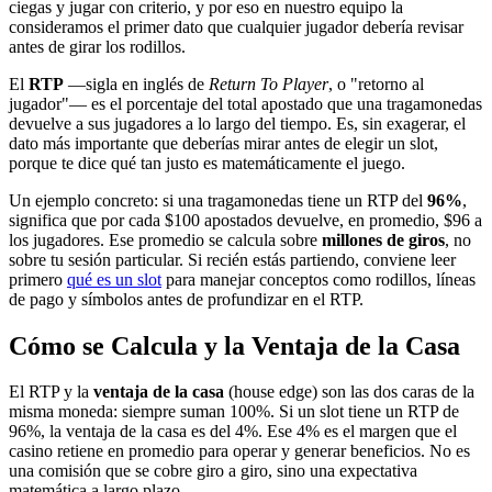
ciegas y jugar con criterio, y por eso en nuestro equipo la
consideramos el primer dato que cualquier jugador debería revisar
antes de girar los rodillos.
El
RTP
—sigla en inglés de
Return To Player
, o "retorno al
jugador"— es el porcentaje del total apostado que una tragamonedas
devuelve a sus jugadores a lo largo del tiempo. Es, sin exagerar, el
dato más importante que deberías mirar antes de elegir un slot,
porque te dice qué tan justo es matemáticamente el juego.
Un ejemplo concreto: si una tragamonedas tiene un RTP del
96%
,
significa que por cada $100 apostados devuelve, en promedio, $96 a
los jugadores. Ese promedio se calcula sobre
millones de giros
, no
sobre tu sesión particular. Si recién estás partiendo, conviene leer
primero
qué es un slot
para manejar conceptos como rodillos, líneas
de pago y símbolos antes de profundizar en el RTP.
Cómo se Calcula y la Ventaja de la Casa
El RTP y la
ventaja de la casa
(house edge) son las dos caras de la
misma moneda: siempre suman 100%. Si un slot tiene un RTP de
96%, la ventaja de la casa es del 4%. Ese 4% es el margen que el
casino retiene en promedio para operar y generar beneficios. No es
una comisión que se cobre giro a giro, sino una expectativa
matemática a largo plazo.