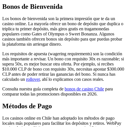
Bonos de Bienvenida
Los bonos de bienvenida son la primera impresión que te da un
casino online. La mayoría ofrece un bono de depósito que duplica o
triplica tu primer depósito, más giros gratis en tragamonedas
populares como Gates of Olympus o Sweet Bonanza. Algunos
casinos también ofrecen bonos sin depósito para que puedas probar
la plataforma sin arriesgar dinero.
Los requisitos de apuesta (wagering requirements) son la condición
más importante a revisar. Un bono con requisito 30x es razonable; si
supera 50x, es mejor buscar otra oferta. Por ejemplo, si recibes
$10.000 CLP de bono con requisito 30x, necesitas apostar $300.000
CLP antes de poder retirar las ganancias del bono. Si nunca has
calculado un
rollover
, ahí lo explicamos con casos reales.
Consulta nuestra guía completa de
bonos de casino Chile
para
comparar todas las promociones disponibles en 2026.
Métodos de Pago
Los casinos online en Chile han adoptado los métodos de pago
locales más populares para facilitar los depósitos y retiros. WebPay