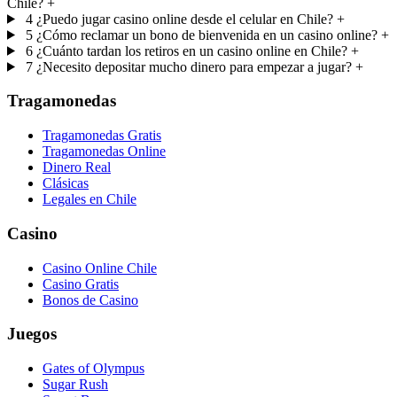
Chile?
+
4
¿Puedo jugar casino online desde el celular en Chile?
+
5
¿Cómo reclamar un bono de bienvenida en un casino online?
+
6
¿Cuánto tardan los retiros en un casino online en Chile?
+
7
¿Necesito depositar mucho dinero para empezar a jugar?
+
Tragamonedas
Tragamonedas Gratis
Tragamonedas Online
Dinero Real
Clásicas
Legales en Chile
Casino
Casino Online Chile
Casino Gratis
Bonos de Casino
Juegos
Gates of Olympus
Sugar Rush