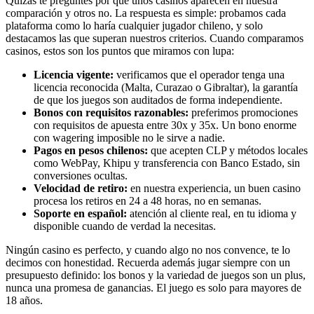
Quizás te preguntes por qué unos casinos aparecen en nuestra
comparación y otros no. La respuesta es simple: probamos cada
plataforma como lo haría cualquier jugador chileno, y solo
destacamos las que superan nuestros criterios. Cuando comparamos
casinos, estos son los puntos que miramos con lupa:
Licencia vigente:
verificamos que el operador tenga una
licencia reconocida (Malta, Curazao o Gibraltar), la garantía
de que los juegos son auditados de forma independiente.
Bonos con requisitos razonables:
preferimos promociones
con requisitos de apuesta entre 30x y 35x. Un bono enorme
con wagering imposible no le sirve a nadie.
Pagos en pesos chilenos:
que acepten CLP y métodos locales
como WebPay, Khipu y transferencia con Banco Estado, sin
conversiones ocultas.
Velocidad de retiro:
en nuestra experiencia, un buen casino
procesa los retiros en 24 a 48 horas, no en semanas.
Soporte en español:
atención al cliente real, en tu idioma y
disponible cuando de verdad la necesitas.
Ningún casino es perfecto, y cuando algo no nos convence, te lo
decimos con honestidad. Recuerda además jugar siempre con un
presupuesto definido: los bonos y la variedad de juegos son un plus,
nunca una promesa de ganancias. El juego es solo para mayores de
18 años.