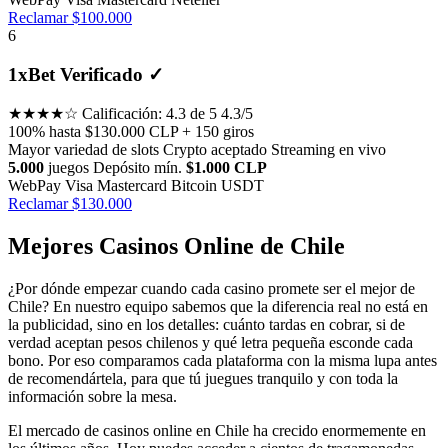
Reclamar $100.000
6
1xBet
Verificado ✓
★★★★☆
Calificación: 4.3 de 5
4.3/5
100% hasta $130.000 CLP + 150 giros
Mayor variedad de slots
Crypto aceptado
Streaming en vivo
5.000
juegos
Depósito mín.
$1.000 CLP
WebPay
Visa
Mastercard
Bitcoin
USDT
Reclamar $130.000
Mejores Casinos Online de Chile
¿Por dónde empezar cuando cada casino promete ser el mejor de
Chile? En nuestro equipo sabemos que la diferencia real no está en
la publicidad, sino en los detalles: cuánto tardas en cobrar, si de
verdad aceptan pesos chilenos y qué letra pequeña esconde cada
bono. Por eso comparamos cada plataforma con la misma lupa antes
de recomendártela, para que tú juegues tranquilo y con toda la
información sobre la mesa.
El mercado de casinos online en Chile ha crecido enormemente en