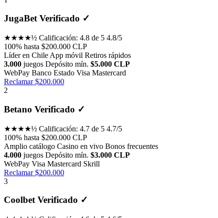
JugaBet
Verificado ✓
★★★★½
Calificación: 4.8 de 5
4.8/5
100% hasta $200.000 CLP
Líder en Chile
App móvil
Retiros rápidos
3.000
juegos
Depósito mín.
$5.000 CLP
WebPay
Banco Estado
Visa
Mastercard
Reclamar $200.000
2
Betano
Verificado ✓
★★★★½
Calificación: 4.7 de 5
4.7/5
100% hasta $200.000 CLP
Amplio catálogo
Casino en vivo
Bonos frecuentes
4.000
juegos
Depósito mín.
$3.000 CLP
WebPay
Visa
Mastercard
Skrill
Reclamar $200.000
3
Coolbet
Verificado ✓